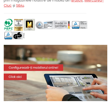
prin magazinele noastre de mobilă din
Brașov
,
Miercurea-
Ciuc
și
Sibiu
.