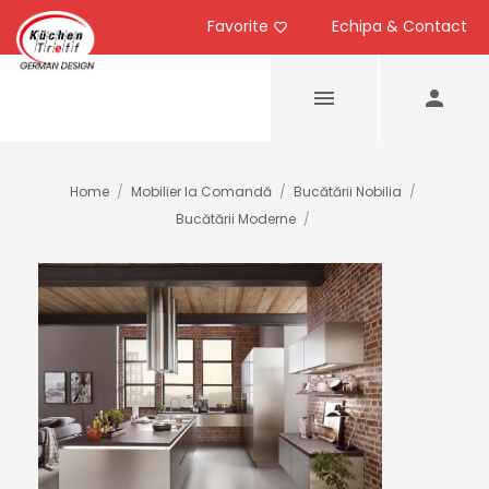
Favorite
Echipa & Contact
Home
/
Mobilier la Comandă
/
Bucătării Nobilia
/
Bucătării Moderne
/