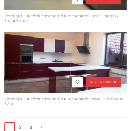
Referință - Bucătărie modernă Kuechentreff Focus - Negru /
Stejar Yukon
VEZI PRODUSUL
Referință - Bucătărie modernă Kuechentreff Primo - Bordeaux
/ Alb
1
2
3