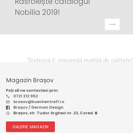
Răsfoiește catalogul
Nobilia 2019!
Testează & comandă mobilă de calitate!
Magazin Brașov
Poți să ne contactezi prin:
0721 212 952
brasov@kuechentreff.ro
Brașov / German Design
Brașov, str. Tudor Arghezi nr. 23, Coresi
GALERIE MAGAZIN