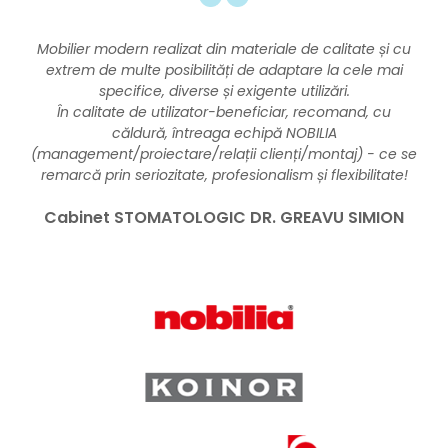
O echipă extraordinară!
Andreea, Jozsef, Alfonz și Imre, vă mulțumesc!
O adevărată demonstrație de compatibilitate,
seriozitate, respect pentru client și muncă depusă.
Atmosferă ideală pentru a-ți desfășura activitatea în
bune condiții!
Liliana G.