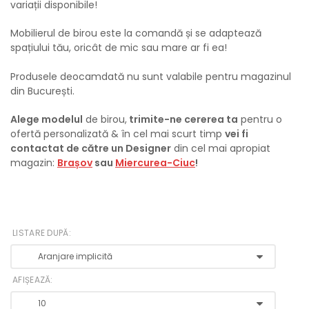
variații disponibile!
Mobilierul de birou este la comandă și se adaptează
spațiului tău, oricât de mic sau mare ar fi ea!
Produsele deocamdată nu sunt valabile pentru magazinul
din București.
Alege modelul
de birou,
trimite-ne cererea ta
pentru o
ofertă personalizată & în cel mai scurt timp
vei fi
contactat de către un Designer
din cel mai apropiat
magazin:
Brașov
sau
Miercurea-Ciuc
!
LISTARE DUPĂ:
AFIȘEAZĂ: