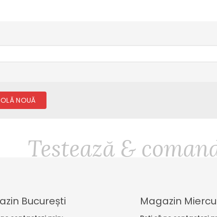
ROLĂ NOUĂ
Testează & comandă
zin București
Magazin Miercu