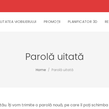
LITATEA MOBILIERULUI
PROMOȚII
PLANIFICATOR 3D
RE
Parolă uitată
Home
/
Parolă uitată
tău. Îți vom trimite o parolă nouă, pe care îl poți schimb