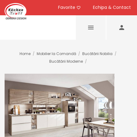
Favorite
Echipa & Contact
Home
/
Mobilier la Comandă
/
Bucătării Nobilia
/
Bucătării Moderne
/