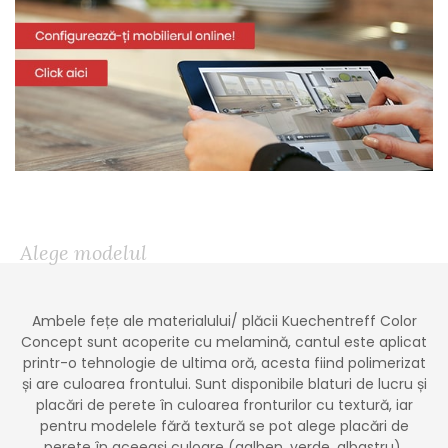
Alege modelul
Ambele fețe ale materialului/ plăcii Kuechentreff Color
Concept sunt acoperite cu melamină, cantul este aplicat
printr-o tehnologie de ultima oră, acesta fiind polimerizat
și are culoarea frontului. Sunt disponibile blaturi de lucru și
placări de perete în culoarea fronturilor cu textură, iar
pentru modelele fără textură se pot alege placări de
perete în aceeași culoare (galben, verde, albastru).