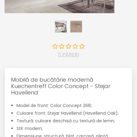
0 PĂRERI
Mobilă de bucătărie modernă
Kuechentreff Color Concept - Stejar
Havellend
Model de front: Color Concept 268;
Culoare front: Stejar Havellend (Havellend Oak);
Textură: culoare deschisă cu textură de lemn;
Stil: modern;
Dimensiune, structură, blat, carcasă, plintă,