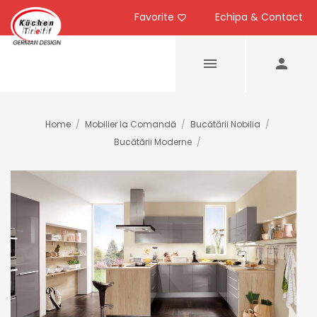
Favorite
Echipa & Contact
Home
/
Mobilier la Comandă
/
Bucătării Nobilia
/
Bucătării Moderne
/