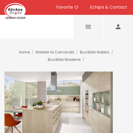
Favorite
Echipa & Contact
Home
/
Mobilier la Comandă
/
Bucătării Nobilia
/
Bucătării Moderne
/