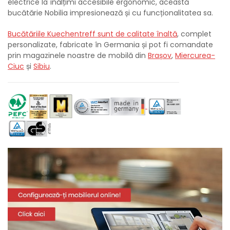
electrice la înălțimi accesibile ergonomic, această
bucătărie Nobilia impresionează și cu funcționalitatea sa.
Bucătăriile Kuechentreff sunt de calitate înaltă
, complet
personalizate, fabricate în Germania și pot fi comandate
prin magazinele noastre de mobilă din
Brașov
,
Miercurea-
Ciuc
și
Sibiu
.