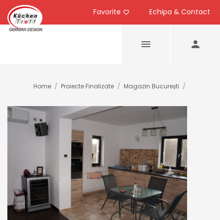
Favorite
Echipa & Contact
Home
/
Proiecte Finalizate
/
Magazin București
/