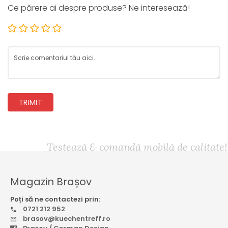
Ce părere ai despre produse? Ne interesează!
TRIMIT
Testează & comandă mobilă de calitate!
Magazin Brașov
Poți să ne contactezi prin:
0721 212 952
brasov@kuechentreff.ro