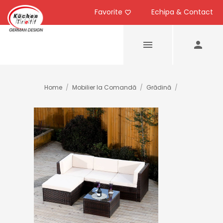
Favorite
Echipa & Contact
Home
/
Mobilier la Comandă
/
Grădină
/