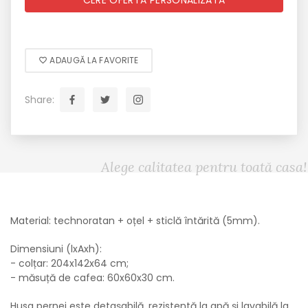
CERE OFERTĂ PERSONALIZATĂ
ADAUGĂ LA FAVORITE
Share:
Alege calitatea pentru toată casa!
Material: technoratan + oțel + sticlă întărită (5mm).
Dimensiuni (lxAxh):
- colțar: 204x142x64 cm;
- măsuță de cafea: 60x60x30 cm.
Husa pernei este detașabilă, rezistentă la apă și lavabilă la