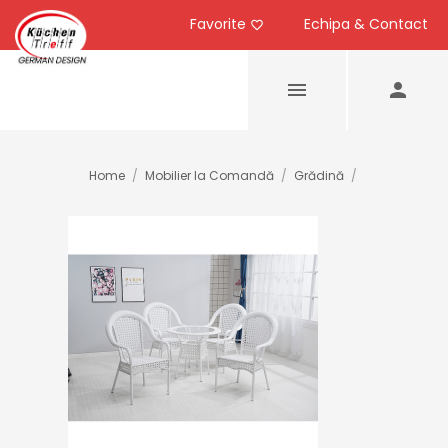
Favorite
Echipa & Contact
Home
/
Mobilier la Comandă
/
Grădină
/