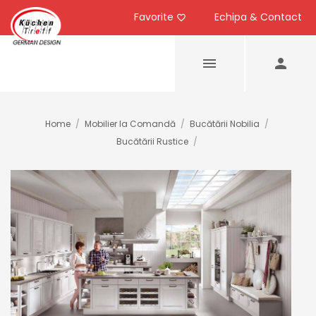
Favorite
Echipa & Contact
Home
/
Mobilier la Comandă
/
Bucătării Nobilia
/
Bucătării Rustice
/