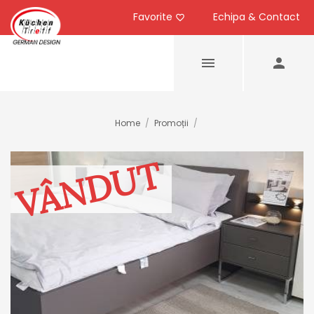
Favorite
Echipa & Contact
Home
/
Promoții
/
VÂNDUT