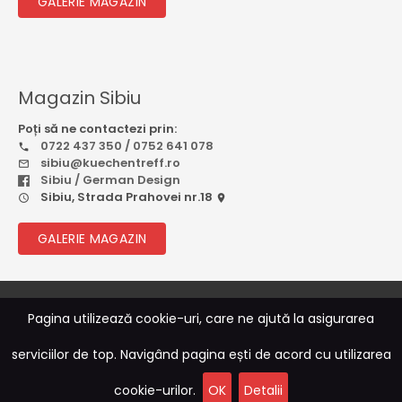
GALERIE MAGAZIN
Magazin Sibiu
Poți să ne contactezi prin:
0722 437 350 / 0752 641 078
sibiu@kuechentreff.ro
Sibiu / German Design
Sibiu, Strada Prahovei nr.18
GALERIE MAGAZIN
© 2026
Rebootcode Soft
Pagina utilizează cookie-uri, care ne ajută la asigurarea
serviciilor de top. Navigând pagina ești de acord cu utilizarea
Sitemap
|
Termeni și Condiții
|
ANPC
|
Politica de
Confidențialitate
cookie-urilor.
OK
Detalii