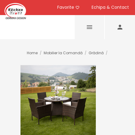
Favorite
Echipa & Contact
Home
/
Mobilier la Comandă
/
Grădină
/