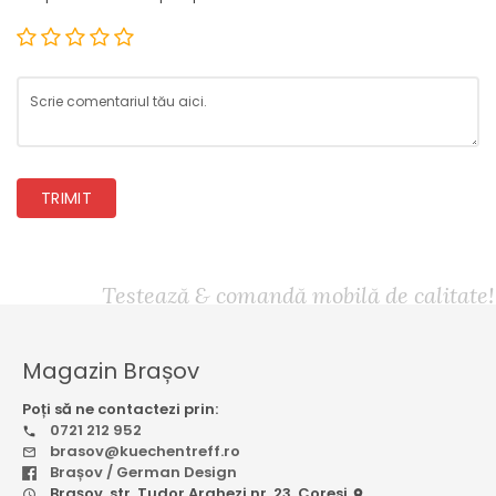
TRIMIT
Testează & comandă mobilă de calitate!
Magazin Brașov
Poți să ne contactezi prin:
0721 212 952
brasov@kuechentreff.ro
Brașov / German Design
Brașov, str. Tudor Arghezi nr. 23, Coresi