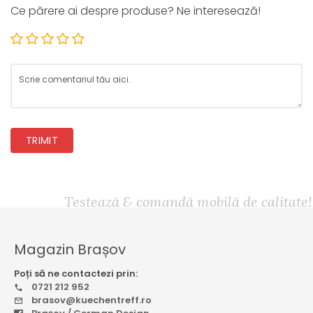
Ce părere ai despre produse? Ne interesează!
TRIMIT
Testează & comandă mobilă de calitate!
Magazin Brașov
Poți să ne contactezi prin:
0721 212 952
brasov@kuechentreff.ro