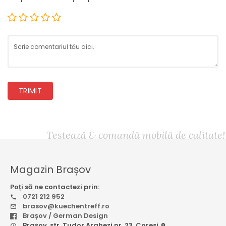
TRIMIT
Testează & comandă mobilă de calitate!
Magazin Brașov
Poți să ne contactezi prin:
0721 212 952
brasov@kuechentreff.ro
Brașov / German Design
Brașov, str. Tudor Arghezi nr. 23, Coresi