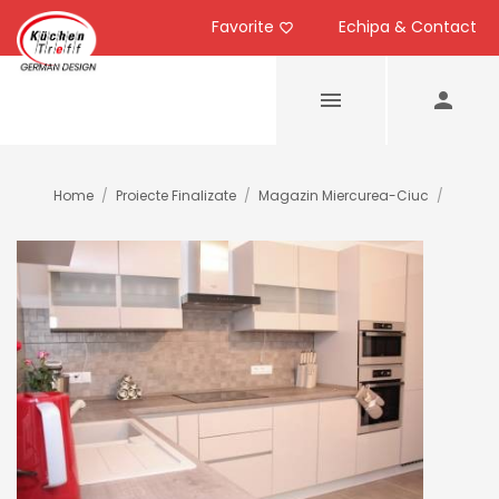
Favorite
Echipa & Contact
Home
/
Proiecte Finalizate
/
Magazin Miercurea-Ciuc
/