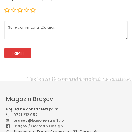
TRIMIT
Testează & comandă mobilă de calitate!
Magazin Brașov
Poți să ne contactezi prin:
0721 212 952
brasov@kuechentreff.ro
Brașov / German Design
Brașov, str. Tudor Arghezi nr. 23, Coresi