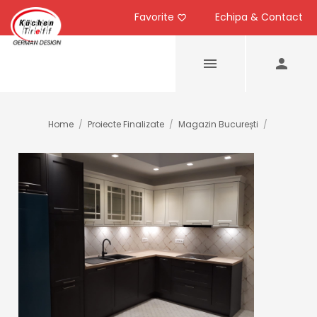
Favorite
Echipa & Contact
Home
/
Proiecte Finalizate
/
Magazin București
/