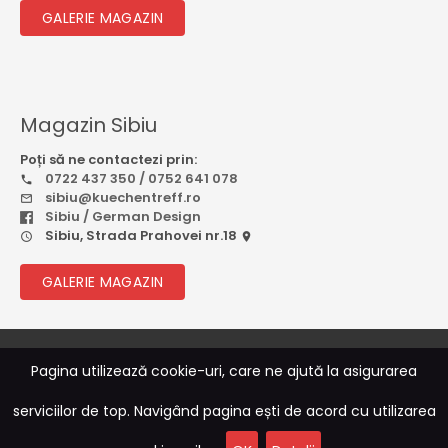
GALERIE MAGAZIN
Magazin Sibiu
Poți să ne contactezi prin:
0722 437 350 / 0752 641 078
sibiu@kuechentreff.ro
Sibiu / German Design
Sibiu, Strada Prahovei nr.18
GALERIE MAGAZIN
© 2026
Rebootcode Soft
Pagina utilizează cookie-uri, care ne ajută la asigurarea
serviciilor de top. Navigând pagina ești de acord cu utilizarea
Sitemap
|
Termeni și Condiții
|
ANPC
|
Politica de
Confidențialitate