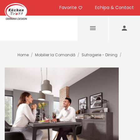
Favorite
Echipa & Contact
Home
/
Mobilier la Comandă
/
Sufragerie - Dining
/