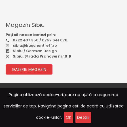
Magazin Sibiu
Poți să ne contactezi prin:
0722 437 350 / 0752 641 078
sibiu@kuechentreff.ro
Sibiu / German Design
Sibiu, Strada Prahovei nr.18
GALERIE MAGAZIN
© 2026
Rebootcode Soft
Pagina utilizează cookie-uri, care ne ajută la asigurarea
serviciilor de top. Navigând pagina ești de acord cu utilizarea
Sitemap
|
Termeni și Condiții
|
ANPC
|
Politica de
Confidențialitate
cookie-urilor.
OK
Detalii