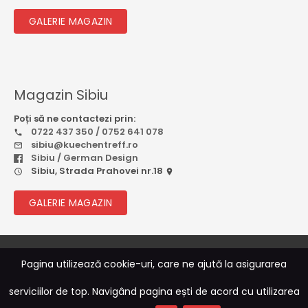
GALERIE MAGAZIN
Magazin Sibiu
Poți să ne contactezi prin:
0722 437 350 / 0752 641 078
sibiu@kuechentreff.ro
Sibiu / German Design
Sibiu, Strada Prahovei nr.18
GALERIE MAGAZIN
© 2026
Rebootcode Soft
Pagina utilizează cookie-uri, care ne ajută la asigurarea
serviciilor de top. Navigând pagina ești de acord cu utilizarea
Sitemap
|
Termeni și Condiții
|
ANPC
|
Politica de