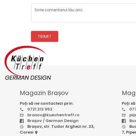
TRIMIT
Magazin Brașov
Maga
Poți să ne contactezi prin:
Poți să
0721 212 952
077
brasov@kuechentreff.ro
pi
Brașov / German Design
Bu
Brașov, str. Tudor Arghezi nr. 23,
Buc
Coresi
7, Pipe