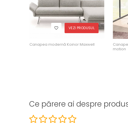
ODUSUL
VEZI PRODUSUL
t - Free
Canapea modernă Koinor Maxwell
Canapea
motion
Ce părere ai despre produ