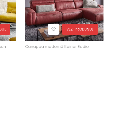
SUL
VEZI PRODUSUL
son
Canapea modernă Koinor Eddie
Canapea mo