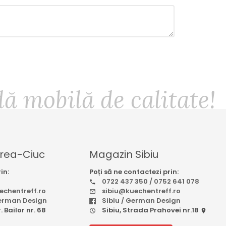
 mobilă de calitate!
rea-Ciuc
Magazin Sibiu
in:
Poți să ne contactezi prin:
0722 437 350 / 0752 641 078
chentreff.ro
sibiu@kuechentreff.ro
German Design
Sibiu / German Design
 Bailor nr. 68
Sibiu, Strada Prahovei nr.18