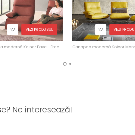
VEZI PRODUSUL
VEZI PRODU
 modernă Koinor Eave - Free
Canapea modernă Koinor Man
se? Ne interesează!