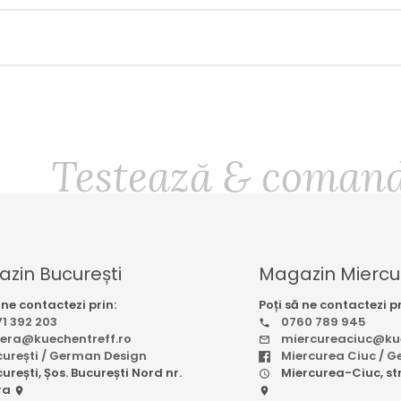
Testează & comandă
zin București
Magazin Miercu
 ne contactezi prin:
Poți să ne contactezi pr
1 392 203
0760 789 945
pera@kuechentreff.ro
miercureaciuc@kue
curești / German Design
Miercurea Ciuc / 
urești, Șos. București Nord nr.
Miercurea-Ciuc, str.
ra