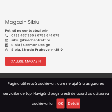
Magazin Sibiu
Poți să ne contactezi prin:
0722 437 350 / 0752 641 078
sibiu@kuechentreff.ro
Sibiu / German Design
Sibiu, Strada Prahovei nr.18
GALERIE MAGAZIN
© 2026
Rebootcode Soft
Pagina utilizează cookie-uri, care ne ajută la asigurarea
serviciilor de top. Navigând pagina ești de acord cu utilizarea
Sitemap
|
Termeni și Condiții
|
ANPC
|
Politica de
Confidențialitate
cookie-urilor.
OK
Detalii