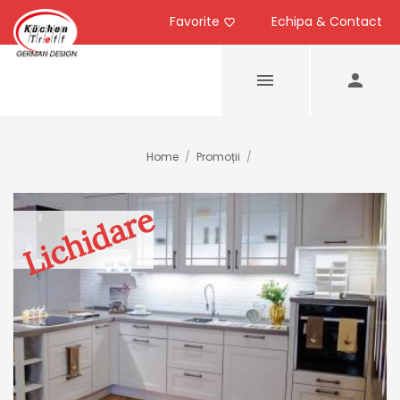
Favorite
Echipa & Contact
Home
/
Promoții
/
Lichidare