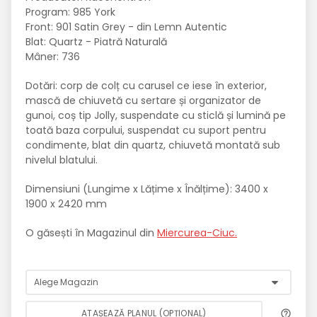
Program: 985 York
Front: 901 Satin Grey - din Lemn Autentic
Blat: Quartz - Piatră Naturală
Mâner: 736
Dotări: corp de colț cu carusel ce iese în exterior,
mască de chiuvetă cu sertare și organizator de
gunoi, coș tip Jolly, suspendate cu sticlă și lumină pe
toată baza corpului, suspendat cu suport pentru
condimente, blat din quartz, chiuvetă montată sub
nivelul blatului.
Dimensiuni (Lungime x Lățime x Înălțime): 3400 x
1900 x 2420 mm
O găsești în Magazinul din
Miercurea-Ciuc.
ATAȘEAZĂ PLANUL (OPȚIONAL)