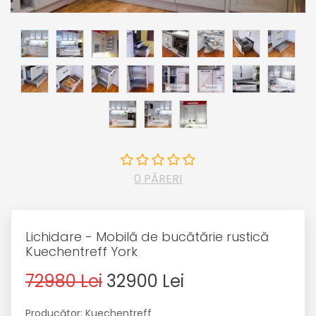
0 PĂRERI
Lichidare - Mobilă de bucătărie rustică
Kuechentreff York
72980 Lei
32900 Lei
Producător: Kuechentreff