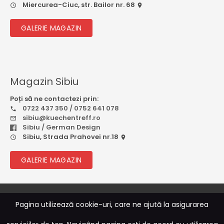
Miercurea-Ciuc, str. Bailor nr. 68
GALERIE MAGAZIN
Magazin Sibiu
Poți să ne contactezi prin:
0722 437 350 / 0752 641 078
sibiu@kuechentreff.ro
Sibiu / German Design
Sibiu, Strada Prahovei nr.18
GALERIE MAGAZIN
© 2026
Rebootcode Soft
Pagina utilizează cookie-uri, care ne ajută la asigurarea