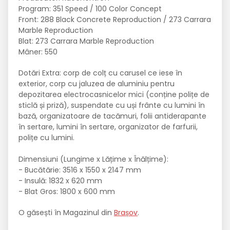
Program: 351 Speed / 100 Color Concept
Front: 288 Black Concrete Reproduction / 273 Carrara
Marble Reproduction
Blat: 273 Carrara Marble Reproduction
Mâner: 550
Dotări Extra: corp de colț cu carusel ce iese în
exterior, corp cu jaluzea de aluminiu pentru
depozitarea electrocasnicelor mici (conține polițe de
sticlă și priză), suspendate cu uși frânte cu lumini în
bază, organizatoare de tacămuri, folii antiderapante
în sertare, lumini în sertare, organizator de farfurii,
polițe cu lumini.
Dimensiuni (Lungime x Lățime x Înălțime):
- Bucătărie: 3516 x 1550 x 2147 mm
- Insulă: 1832 x 620 mm
- Blat Gros: 1800 x 600 mm
O găsești în Magazinul din
Brașov
.