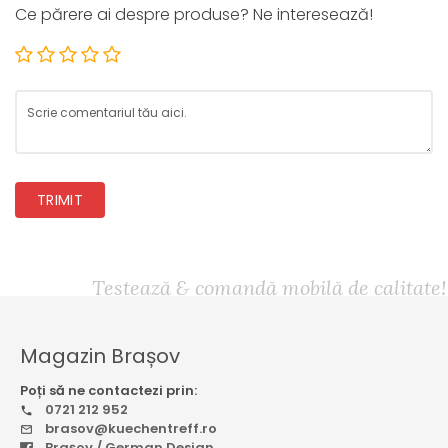
Ce părere ai despre produse? Ne interesează!
TRIMIT
Testează & comandă mobilă de calitate!
Magazin Brașov
Poți să ne contactezi prin:
0721 212 952
brasov@kuechentreff.ro
Brașov / German Design