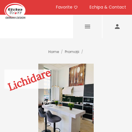
Favorite
Echipa & Contact
Home
/
Promoții
/
Lichidare